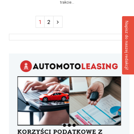
trakcie...
1
2
Napisz do naszej redakcji!